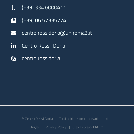
(+39) 334 6000411
(+39) 06 57335774
centro.rossidoria@uniroma3.it
Centro Rossi-Doria
centro.rossidoria
© Centro Rossi Doria | Tutti i diritti sono riservati |
Note
legali
|
Privacy Policy
| Sito a cura di
FACTO