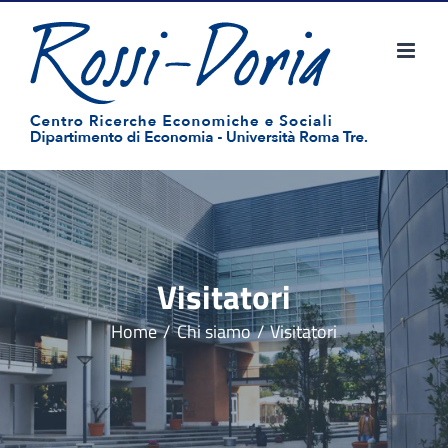
Salta
al
contenuto
Visitatori
Home
Chi siamo
Visitatori