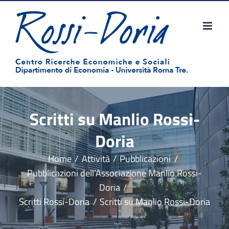
Salta
al
contenuto
Scritti su Manlio Rossi-
Doria
Home
Attività
Pubblicazioni
Pubblicazioni dell’Associazione Manlio Rossi-
Doria
Scritti Rossi-Doria
Scritti su Manlio Rossi-Doria