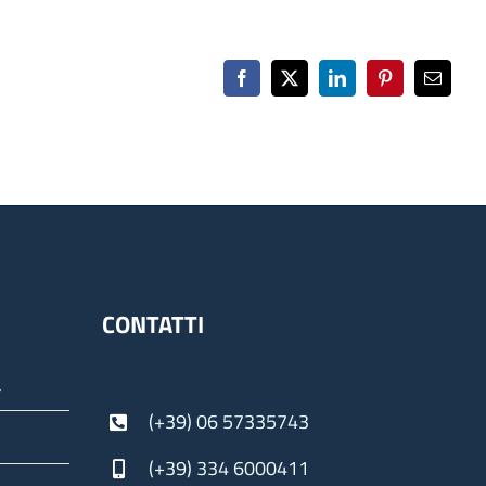
Facebook
X
LinkedIn
Pinterest
Email
CONTATTI
a
(+39) 06 57335743
(+39) 334 6000411