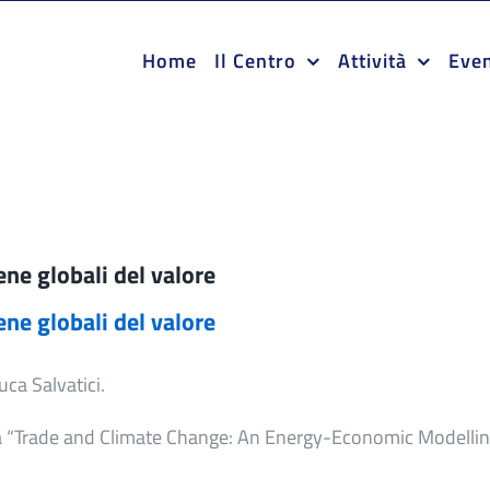
Home
Il Centro
Attività
Even
ene globali del valore
ene globali del valore
uca Salvatici.
 “Trade and Climate Change: An
E
nergy-
E
conomic Modellin