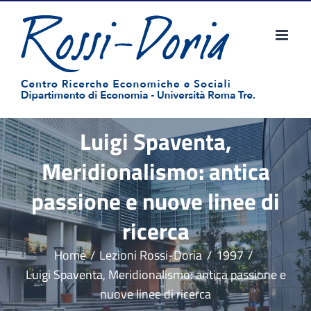
Salta
al
contenuto
Luigi Spaventa,
Meridionalismo: antica
passione e nuove linee di
ricerca
Home
Lezioni Rossi-Doria
1997
Luigi Spaventa, Meridionalismo: antica passione e
nuove linee di ricerca