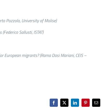
rto Pozzolo, University of Molise)
(Federico Sallusti, ISTAT)
 for European migrants?
(Rama Dasi Mariani, CEIS –
Facebook
X
LinkedIn
Pinterest
Email