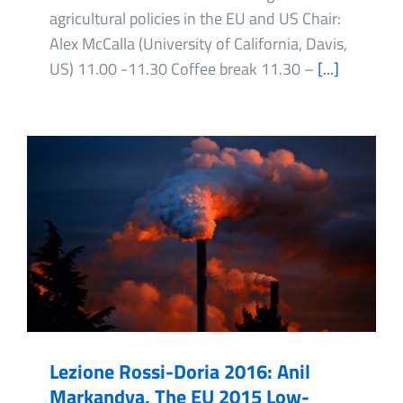
agricultural policies in the EU and US Chair:
Alex McCalla (University of California, Davis,
US) 11.00 -11.30 Coffee break 11.30 –
[...]
Lezione Rossi-Doria 2016: Anil
Markandya, The EU 2015 Low-