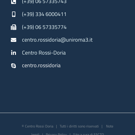
(+39) 06 57335743
(+39) 334 6000411
(+39) 06 57335774
centro.rossidoria@uniroma3.it
Centro Rossi-Doria
centro.rossidoria
© Centro Rossi Doria | Tutti i diritti sono riservati |
Note
legali
|
Privacy Policy
| Sito a cura di
FACTO