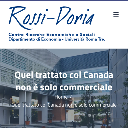
Salta
al
contenuto
Quel trattato col Canada
non è solo commerciale
Home
Quel trattato col Canada non è solo commerciale